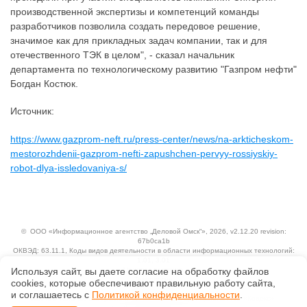
производственной экспертизы и компетенций команды
разработчиков позволила создать передовое решение,
значимое как для прикладных задач компании, так и для
отечественного ТЭК в целом", - сказал начальник
департамента по технологическому развитию "Газпром нефти"
Богдан Костюк.
Источник:
https://www.gazprom-neft.ru/press-center/news/na-arkticheskom-
mestorozhdenii-gazprom-nefti-zapushchen-pervyy-rossiyskiy-
robot-dlya-issledovaniya-s/
©
ООО «Информационное агентство „Деловой Омск“»
, 2026, v2.12.20 revision:
67b0ca1b
ОКВЭД: 63.11.1, Коды видов деятельности в области информационных технологий:
1.01, 3.01
Используя сайт, вы даете согласие на обработку файлов
Ценовая политика
Технологии
сооkiеs, которые обеспечивают правильную работу сайта,
и соглашаетесь с
Политикой конфиденциальности
.
Исключительные авторские и смежные права принадлежат АО «Кодекс».