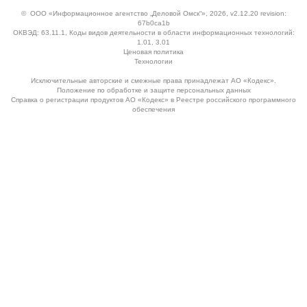
©
ООО «Информационное агентство „Деловой Омск“»
, 2026, v2.12.20 revision:
67b0ca1b
ОКВЭД: 63.11.1, Коды видов деятельности в области информационных технологий:
1.01, 3.01
Ценовая политика
Технологии
Исключительные авторские и смежные права принадлежат АО «Кодекс».
Положение по обработке и защите персональных данных
Справка о регистрации продуктов АО «Кодекс» в Реестре российского программного
обеспечения