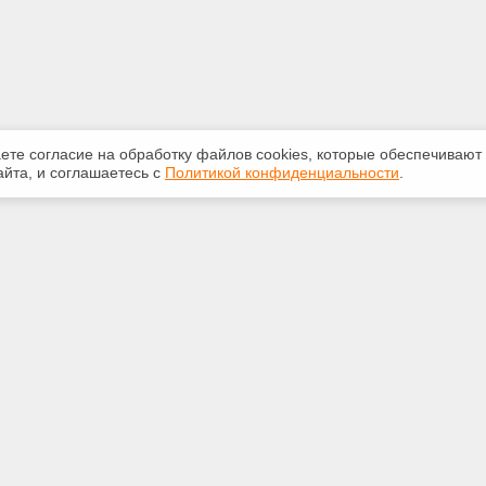
аете согласие на обработку файлов сооkiеs, которые обеспечивают
йта, и соглашаетесь с
Политикой конфиденциальности
.
ная информация
Сервисы
:
Специализированные онлайн-
издания
910-204
Регулярная новостная рассылка
5omsk.ru
Служба поддержки пользователей
«Кодекс» и «Техэксперт»