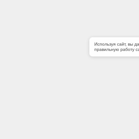
Используя сайт, вы д
правильную работу са
Полезная информация
Контакт
Контакты
Телефон
8 (3812) 
E-mail:
market@5
Адрес: