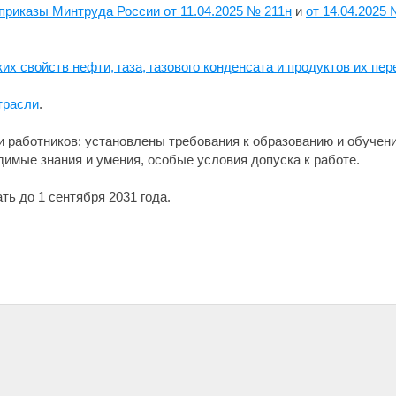
приказы Минтруда России от 11.04.2025 № 211н
и
от 14.04.2025
х свойств нефти, газа, газового конденсата и продуктов их пер
трасли
.
работников: установлены требования к образованию и обучени
имые знания и умения, особые условия допуска к работе.
ь до 1 сентября 2031 года.