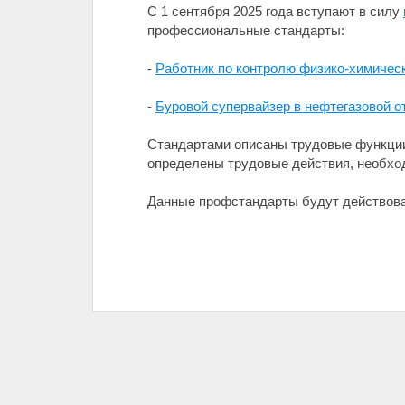
С 1 сентября 2025 года вступают в силу
профессиональные стандарты:
-
Работник по контролю физико-химически
-
Буровой супервайзер в нефтегазовой о
Стандартами описаны трудовые функции 
определены трудовые действия, необход
Данные профстандарты будут действоват