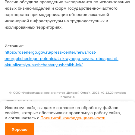
России обсудили проведение эксперимента по использованию
новых бизнес-моделей и форм государственно-частного
партнерства при модернизации объектов локальной
инженерной инфраструктуры на труднодоступных и
изолированных территориях.
Источник:
https://rosenergo.gov.ru/press-center/news/rost-
energeticheskogo-potentsiala-kraynego-severa-obespechit-
aktualizatsiya-sushchestvuyushchikh-lok/
©
ООО «Информационное агентство „Деловой Омск“»
, 2026, v2.12.20 revision:
67b0ca1b
ОКВЭД: 63.11.1, Коды видов деятельности в области информационных технологий:
1.01, 3.01
Используя сайт, вы даете согласие на обработку файлов
Ценовая политика
сооkiеs, которые обеспечивают правильную работу сайта,
Технологии
и соглашаетесь с
Политикой конфиденциальности
.
Исключительные авторские и смежные права принадлежат АО «Кодекс».
Положение по обработке и защите персональных данных
Хорошо
Справка о регистрации продуктов АО «Кодекс» в Реестре российского программного
обеспечения