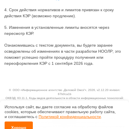
4. Срок действия нормативов и лимитов привязан к сроку
действия КЭР (возможно продление).
5. Изменения в установленные лимиты вносятся через
пересмотр КЭР.
Ознакомившись с текстом документа, вы будете заранее
осведомлены об изменениях в части разработки НООЛР; это
поможет успешно пройти процедуру получения или
переоформления КЭР с 1 сентября 2026 года.
©
ООО «Информационное агентство „Деловой Омск“»
, 2026, v2.12.20 revision:
67b0ca1b
ОКВЭД: 63.11.1, Коды видов деятельности в области информационных технологий:
1.01, 3.01
Ценовая политика
Используя сайт, вы даете согласие на обработку файлов
Технологии
сооkiеs, которые обеспечивают правильную работу сайта,
и соглашаетесь с
Политикой конфиденциальности
.
Исключительные авторские и смежные права принадлежат АО «Кодекс».
Положение по обработке и защите персональных данных
Справка о регистрации продуктов АО «Кодекс» в Реестре российского программного
Хорошо