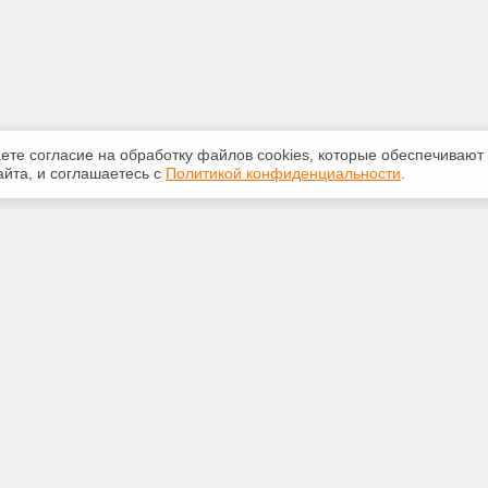
аете согласие на обработку файлов сооkiеs, которые обеспечивают
йта, и соглашаетесь с
Политикой конфиденциальности
.
ная информация
Сервисы
:
Специализированные онлайн-
издания
910-204
Регулярная новостная рассылка
5omsk.ru
Служба поддержки пользователей
«Кодекс» и «Техэксперт»