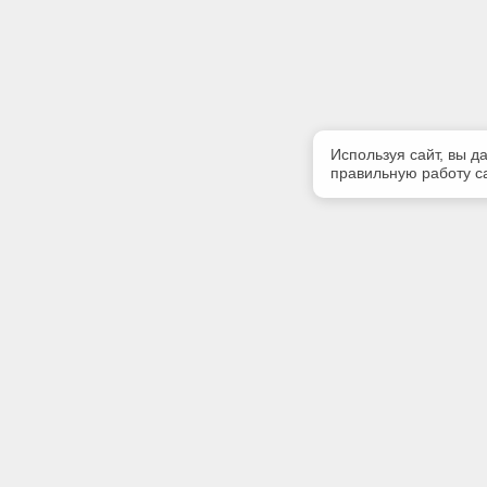
Используя сайт, вы д
правильную работу са
Полезная информация
Контакт
Контакты
Телефон
8 (3812) 
E-mail:
market@5
Адрес: