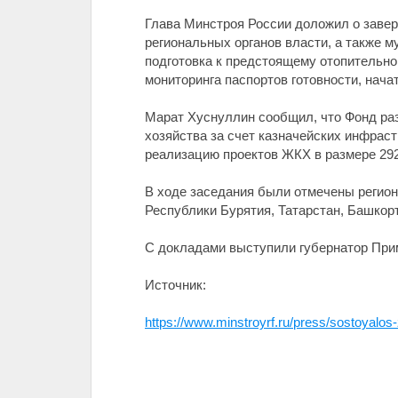
Глава Минстроя России доложил о завер
региональных органов власти, а также 
подготовка к предстоящему отопительн
мониторинга паспортов готовности, нач
Марат Хуснуллин сообщил, что Фонд раз
хозяйства за счет казначейских инфрас
реализацию проектов ЖКХ в размере 292,
В ходе заседания были отмечены регион
Республики Бурятия, Татарстан, Башкорт
C докладами выступили губернатор Прим
Источник:
https://www.minstroyrf.ru/press/sostoyalos