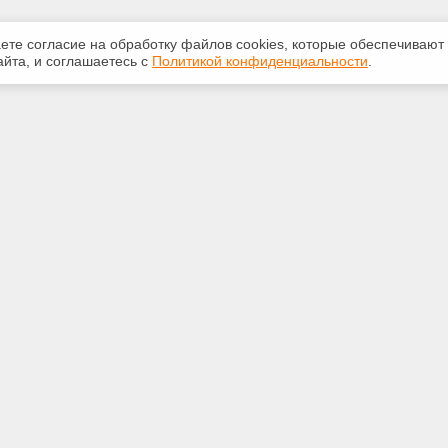
аете согласие на обработку файлов сооkiеs, которые обеспечивают
йта, и соглашаетесь с
Политикой конфиденциальности
.
ная информация
Сервисы
:
Специализированные онлайн-
издания
910-204
Регулярная новостная рассылка
5omsk.ru
Служба поддержки пользователей
«Кодекс» и «Техэксперт»
Международные и зарубежные
оссия, г. Омск, Больничный
стандарты
 д.6, 4 этаж, оф.47