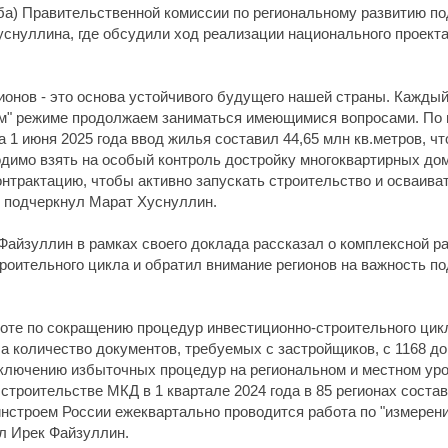
ба) Правительственной комиссии по региональному развитию п
нуллина, где обсудили ход реализации национального проекта 
ионов - это основа устойчивого будущего нашей страны. Кажды
ном" режиме продолжаем заниматься имеющимися вопросами. По
 1 июня 2025 года ввод жилья составил 44,65 млн кв.метров, ч
одимо взять на особый контроль достройку многоквартирных до
нтрактацию, чтобы активно запускать строительство и осваиват
- подчеркнул Марат Хуснуллин.
айзуллин в рамках своего доклада рассказал о комплексной ра
оительного цикла и обратил внимание регионов на важность под
боте по сокращению процедур инвестиционно-строительного цик
, а количество документов, требуемых с застройщиков, с 1168 д
сключению избыточных процедур на региональном и местном ур
строительстве МКД в 1 квартале 2024 года в 85 регионах состав
Минстроем России ежеквартально проводится работа по "измере
ил Ирек Файзуллин.