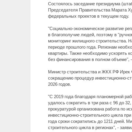
Состоялось заседание президиума (шта
Председателя Правительства Марата Хус
федеральных проектов в текущем году.
"Социально-экономическое развитие рег
в благополучие людей, поэтому в "руч
мониторинг жилищного строительства. На
периоде прошлого года. Регионам необх
квартиры. Также необходимо ускорять ко
без финансирования в полном объеме", 
Министр строительства и ЖКХ РФ Ирек Ф
сокращению процедур инвестиционно-стр
2026 годов.
"С 2019 года благодаря планомерной ра
удалось сократить в три раза с 96 до 32
прокуратурой организована работа по и
инвестиционно-строительного цикла при 
года сроки сократились до 1211 дней. 
строительного цикла в регионах", - заяв