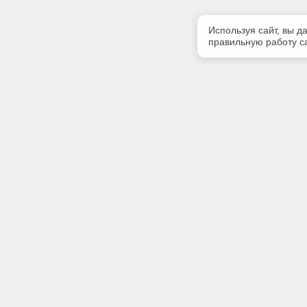
Используя сайт, вы д
правильную работу са
Полезная информация
Контакт
Контакты
Телефон
8 (3812) 
E-mail:
market@5
Адрес:
644099, Р
переулок,