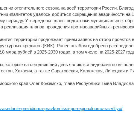
шении отопительного сезона на всей территории России. Благо
муниципалитетов удалось добиться сокращения аварийности на 1
ому периоду. Утверждены планы подготовки муниципальных обр
ата реализация планов проведения противоаварийных тренировок
вития территорий продолжает прием заявок на отбор проектов
труктурных кредитов (КИК). Ранее штабом одобрено распределе
8 млрд рублей в 2025-2030 годах, в том числе на 2025-2027 годы
ы, которые на сегодняшний день являются лидерами по выполн
остан, Хакасия, а также Саратовская, Калужская, Липецкая и Р
орского края Олег Кожемяко, глава Республики Тыва Владисла
-zasedanie-prezidiuma-pravkomissii-po-regionalnomu-razvitiyu/