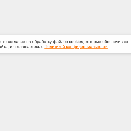
аете согласие на обработку файлов сооkiеs, которые обеспечивают
йта, и соглашаетесь с
Политикой конфиденциальности
.
ная информация
Сервисы
:
Специализированные онлайн-
издания
910-204
Регулярная новостная рассылка
5omsk.ru
Служба поддержки пользователей
«Кодекс» и «Техэксперт»