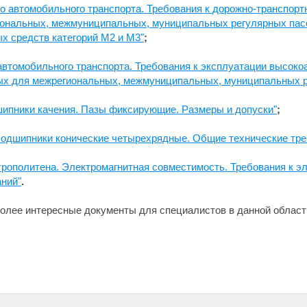
о автомобильного транспорта. Требования к дорожно-транспор
иональных, межмуниципальных, муниципальных регулярных пас
х средств категорий М2 и М3"
;
автомобильного транспорта. Требования к эксплуатации высок
мых для межрегиональных, межмуниципальных, муниципальных р
шипники качения. Пазы фиксирующие. Размеры и допуски"
;
Подшипники конические четырехрядные. Общие технические тре
рополитена. Электромагнитная совместимость. Требования к эл
аний"
.
олее интересные документы для специалистов в данной област