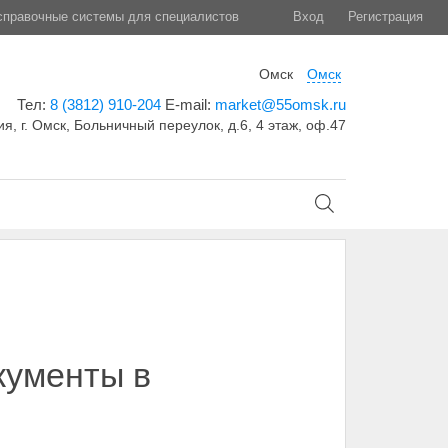
правочные системы для специалистов
Вход
Регистрация
Омск
Омск
Тел:
8 (3812) 910-204
E-mail:
market@55omsk.ru
я, г. Омск, Больничный переулок, д.6, 4 этаж, оф.47
кументы в