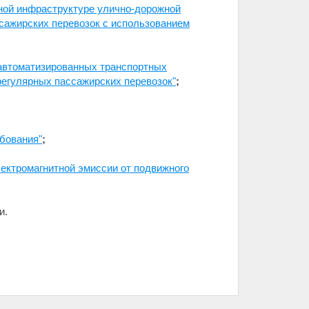
тной инфраструктуре улично-дорожной
сажирских перевозок с использованием
оавтоматизированных транспортных
егулярных пассажирских перевозок"
;
бования"
;
ектромагнитной эмиссии от подвижного
и.