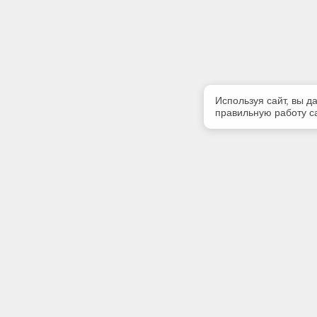
Используя сайт, вы д
правильную работу са
Полезная информация
Контакт
Контакты
Телефон
8 (3812) 
E-mail:
market@5
Адрес: