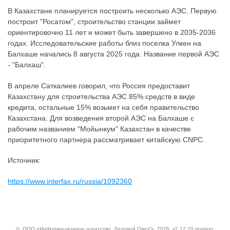
В Казахстане планируется построить несколько АЭС. Первую
построит "Росатом", строительство станции займет
ориентировочно 11 лет и может быть завершено в 2035-2036
годах. Исследовательские работы близ поселка Улкен на
Балхаше начались 8 августа 2025 года. Название первой АЭС
- "Балхаш".
В апреле Саткалиев говорил, что Россия предоставит
Казахстану для строительства АЭС 85% средств в виде
кредита, остальные 15% возьмет на себя правительство
Казахстана. Для возведения второй АЭС на Балхаше с
рабочим названием "Мойынкум" Казахстан в качестве
приоритетного партнера рассматривает китайскую CNPC.
Источник:
https://www.interfax.ru/russia/1092360
©
ООО «Информационное агентство „Деловой Омск“»
, 2026, v2.12.20 revision: