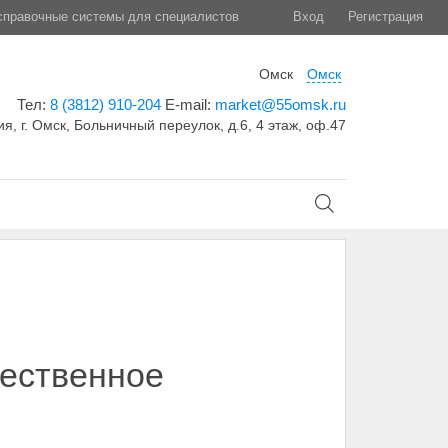
правочные системы для специалистов
Вход
Регистрация
Омск
Омск
Тел:
8 (3812) 910-204
E-mail:
market@55omsk.ru
я, г. Омск, Больничный переулок, д.6, 4 этаж, оф.47
щественное