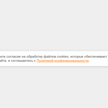
аете согласие на обработку файлов сооkiеs, которые обеспечивают
йта, и соглашаетесь с
Политикой конфиденциальности
.
ная информация
Сервисы
:
Специализированные онлайн-