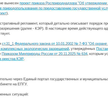
ние вынесен
проект приказа Росприроднадзора "Об утверждении
е природопользования по предоставлению государственной усл
оект
).
тративный регламент, который детально описывает порядок пр
 разрешения (далее - КЭР). В настоящее время действующего а
твует.
ии
ст.31_1 Федерального закона от 10.01.2002 № 7-ФЗ "Об охран
е комплексных экологических разрешений
, утверждённых
Постан
е
Приказом Минприроды России от 20.11.2025 № 634
, которым 
з реестра КЭР
.
ительно через Единый портал государственных и муниципальных
абинете на ЕПГУ.
ненных ситуаций: