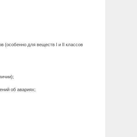
(особенно для веществ I и II классов
ичии);
ений об авариях;