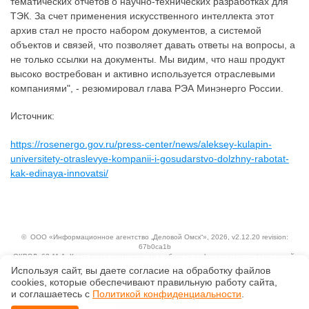
тематических отчетов о научно-технических разработках для
ТЭК. За счет применения искусственного интеллекта этот
архив стал не просто набором документов, а системой
объектов и связей, что позволяет давать ответы на вопросы, а
не только ссылки на документы. Мы видим, что наш продукт
высоко востребован и активно используется отраслевыми
компаниями", - резюмировал глава РЭА Минэнерго России.
Источник:
https://rosenergo.gov.ru/press-center/news/aleksey-kulapin-
universitety-otraslevye-kompanii-i-gosudarstvo-dolzhny-rabotat-
kak-edinaya-innovatsi/
©
ООО «Информационное агентство „Деловой Омск“»
, 2026, v2.12.20 revision:
67b0ca1b
ОКВЭД: 63.11.1, Коды видов деятельности в области информационных технологий:
1.01, 3.01
Используя сайт, вы даете согласие на обработку файлов
Ценовая политика
сооkiеs, которые обеспечивают правильную работу сайта,
Технологии
и соглашаетесь с
Политикой конфиденциальности
.
Исключительные авторские и смежные права принадлежат АО «Кодекс».