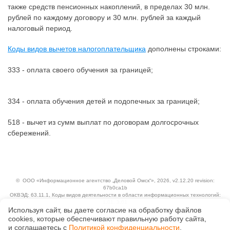
также средств пенсионных накоплений, в пределах 30 млн.
рублей по каждому договору и 30 млн. рублей за каждый
налоговый период.
Коды видов вычетов налогоплательщика
дополнены строками:
333 - оплата своего обучения за границей;
334 - оплата обучения детей и подопечных за границей;
518 - вычет из сумм выплат по договорам долгосрочных
сбережений.
©
ООО «Информационное агентство „Деловой Омск“»
, 2026, v2.12.20 revision:
67b0ca1b
ОКВЭД: 63.11.1, Коды видов деятельности в области информационных технологий:
1.01, 3.01
Используя сайт, вы даете согласие на обработку файлов
Ценовая политика
Технологии
сооkiеs, которые обеспечивают правильную работу сайта,
и соглашаетесь с
Политикой конфиденциальности
.