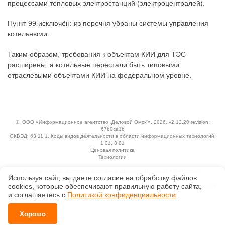
процессами тепловых электростанций (электроцентралей).
Пункт 99 исключён: из перечня убраны системы управления
котельными.
Таким образом, требования к объектам КИИ для ТЭС
расширены, а котельные перестали быть типовыми
отраслевыми объектами КИИ на федеральном уровне.
©
ООО «Информационное агентство „Деловой Омск“»
, 2026, v2.12.20 revision:
67b0ca1b
ОКВЭД: 63.11.1, Коды видов деятельности в области информационных технологий:
1.01, 3.01
Ценовая политика
Технологии
Исключительные авторские и смежные права принадлежат АО «Кодекс».
Используя сайт, вы даете согласие на обработку файлов
Положение по обработке и защите персональных данных
Справка о регистрации продуктов АО «Кодекс» в Реестре российского программного
сооkiеs, которые обеспечивают правильную работу сайта,
обеспечения
и соглашаетесь с
Политикой конфиденциальности
.
Хорошо