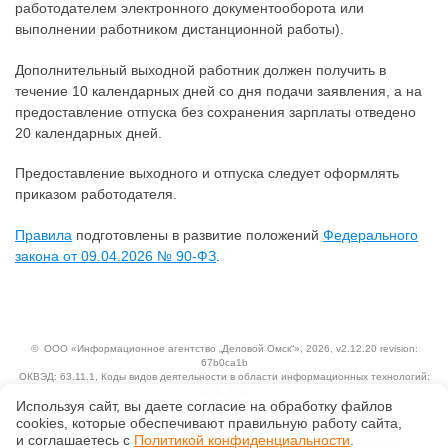
работодателем электронного документооборота или
выполнении работником дистанционной работы).
Дополнительный выходной работник должен получить в
течение 10 календарных дней со дня подачи заявления, а на
предоставление отпуска без сохранения зарплаты отведено
20 календарных дней.
Предоставление выходного и отпуска следует оформлять
приказом работодателя.
Правила
подготовлены в развитие положений
Федерального
закона от 09.04.2026 № 90-ФЗ
.
©
ООО «Информационное агентство „Деловой Омск“»
, 2026, v2.12.20 revision:
67b0ca1b
ОКВЭД: 63.11.1, Коды видов деятельности в области информационных технологий:
1.01, 3.01
Используя сайт, вы даете согласие на обработку файлов
Ценовая политика
Технологии
сооkiеs, которые обеспечивают правильную работу сайта,
и соглашаетесь с
Политикой конфиденциальности
.
Исключительные авторские и смежные права принадлежат АО «Кодекс».