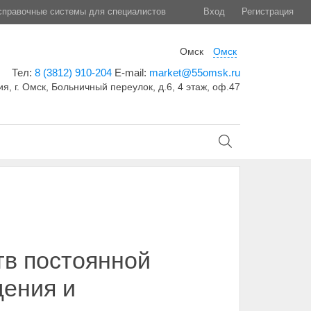
правочные системы для специалистов
Вход
Регистрация
Омск
Омск
Тел:
8 (3812) 910-204
E-mail:
market@55omsk.ru
я, г. Омск, Больничный переулок, д.6, 4 этаж, оф.47
тв постоянной
дения и