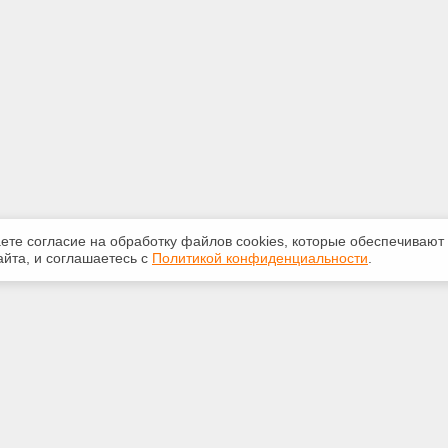
аете согласие на обработку файлов сооkiеs, которые обеспечивают
йта, и соглашаетесь с
Политикой конфиденциальности
.
ная информация
Сервисы
:
Специализированные онлайн-
издания