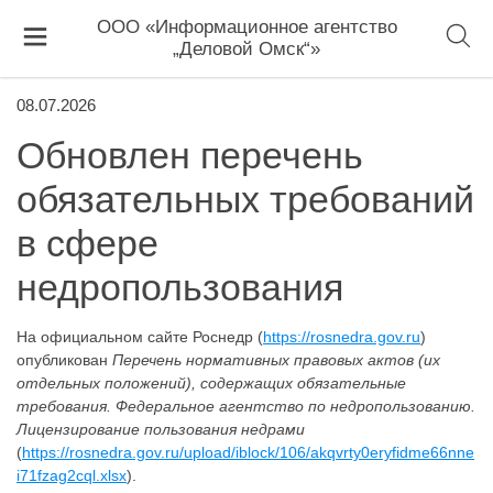
ООО «Информационное агентство
„Деловой Омск“»
08.07.2026
Обновлен перечень
обязательных требований
в сфере
недропользования
На официальном сайте Роснедр (
https://rosnedra.gov.ru
)
опубликован
Перечень нормативных правовых актов (их
отдельных положений), содержащих обязательные
требования. Федеральное агентство по недропользованию.
Лицензирование пользования недрами
(
https://rosnedra.gov.ru/upload/iblock/106/akqvrty0eryfidme66nne
i71fzag2cql.xlsx
).