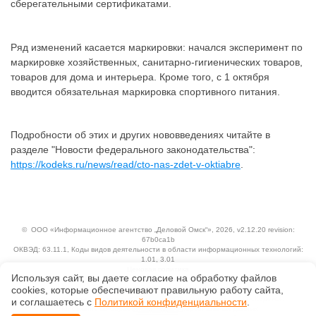
сберегательными сертификатами.
Ряд изменений касается маркировки: начался эксперимент по
маркировке хозяйственных, санитарно-гигиенических товаров,
товаров для дома и интерьера. Кроме того, с 1 октября
вводится обязательная маркировка спортивного питания.
Подробности об этих и других нововведениях читайте в
разделе "Новости федерального законодательства":
https://kodeks.ru/news/read/cto-nas-zdet-v-oktiabre
.
©
ООО «Информационное агентство „Деловой Омск“»
, 2026, v2.12.20 revision:
67b0ca1b
ОКВЭД: 63.11.1, Коды видов деятельности в области информационных технологий:
1.01, 3.01
Ценовая политика
Используя сайт, вы даете согласие на обработку файлов
Технологии
сооkiеs, которые обеспечивают правильную работу сайта,
Исключительные авторские и смежные права принадлежат АО «Кодекс».
и соглашаетесь с
Политикой конфиденциальности
.
Положение по обработке и защите персональных данных