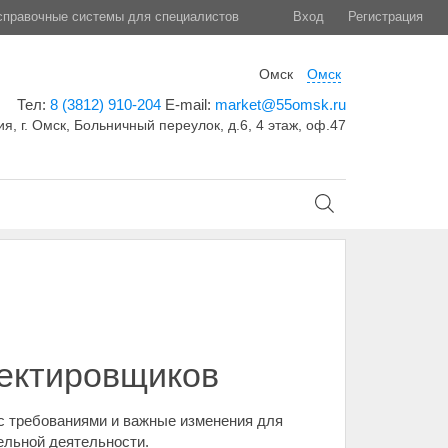
правочные системы для специалистов
Вход
Регистрация
Омск
Омск
Тел:
8 (3812) 910-204
E-mail:
market@55omsk.ru
я, г. Омск, Больничный переулок, д.6, 4 этаж, оф.47
оектировщиков
с требованиями и важные изменения для
ельной деятельности.