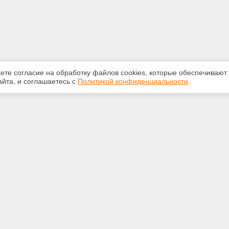
аете согласие на обработку файлов сооkiеs, которые обеспечивают
йта, и соглашаетесь с
Политикой конфиденциальности
.
ная информация
Сервисы
:
Специализированные онлайн-
издания
910-204
Регулярная новостная рассылка
5omsk.ru
Служба поддержки пользователей
«Кодекс» и «Техэксперт»