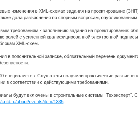
евые изменения в XML-схемах задания на проектирование (ЗНП) 
 также дала разъяснения по спорным вопросам, опубликованным 
вым требованиям к заполнению задания на проектирование: об
нию ролей с усиленной квалифицированной электронной подпис
 блокам XML-схем.
ения в пояснительной записке, обязательный перечень докумен
езопасности.
600 специалистов. Слушатели получили практические разъясне
ции в соответствии с действующими требованиями.
риалы будут включены в строительные системы "Техэксперт". 
//cntd.ru/about/events/item/1335
.