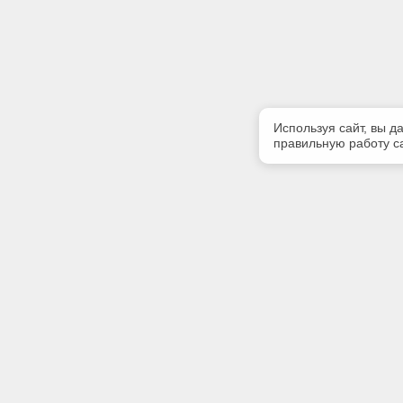
Используя сайт, вы д
правильную работу са
Полезная информация
Контакт
Контакты
Телефон
8 (3812) 
E-mail:
market@5
Адрес: