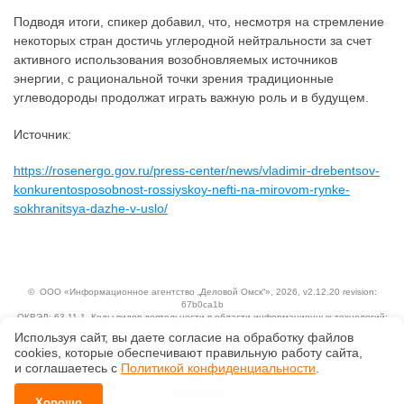
Подводя итоги, спикер добавил, что, несмотря на стремление
некоторых стран достичь углеродной нейтральности за счет
активного использования возобновляемых источников
энергии, с рациональной точки зрения традиционные
углеводороды продолжат играть важную роль и в будущем.
Источник:
https://rosenergo.gov.ru/press-center/news/vladimir-drebentsov-
konkurentosposobnost-rossiyskoy-nefti-na-mirovom-rynke-
sokhranitsya-dazhe-v-uslo/
©
ООО «Информационное агентство „Деловой Омск“»
, 2026, v2.12.20 revision:
67b0ca1b
ОКВЭД: 63.11.1, Коды видов деятельности в области информационных технологий:
1.01, 3.01
Используя сайт, вы даете согласие на обработку файлов
Ценовая политика
сооkiеs, которые обеспечивают правильную работу сайта,
Технологии
и соглашаетесь с
Политикой конфиденциальности
.
Исключительные авторские и смежные права принадлежат АО «Кодекс».
Положение по обработке и защите персональных данных
Хорошо