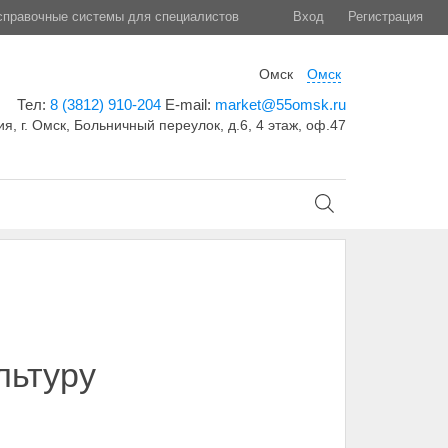
правочные системы для специалистов
Вход
Регистрация
Омск
Омск
Тел:
8 (3812) 910-204
E-mail:
market@55omsk.ru
я, г. Омск, Больничный переулок, д.6, 4 этаж, оф.47
льтуру