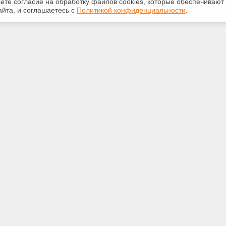
аете согласие на обработку файлов сооkiеs, которые обеспечивают
йта, и соглашаетесь с
Политикой конфиденциальности
.
ная информация
Сервисы
:
Специализированные онлайн-
издания
910-204
Регулярная новостная рассылка
5omsk.ru
Служба поддержки пользователей
«Кодекс» и «Техэксперт»
Международные и зарубежные
оссия, г. Омск, Больничный
стандарты
 д.6, 4 этаж, оф.47