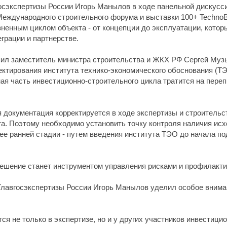
осэкспертизы России Игорь Манылов в ходе панельной дискусси
Международного строительного форума и выставки 100+ TechnoBu
ненным циклом объекта - от концепции до эксплуатации, котор
грации и партнерстве.
ил заместитель министра строительства и ЖКХ РФ Сергей Музы
ктирования института технико-экономического обоснования (ТЭО
ная часть инвестиционно-строительного цикла тратится на пере
я документация корректируется в ходе экспертизы и строительс
а. Поэтому необходимо установить точку контроля наличия ис
е ранней стадии - путем введения института ТЭО до начала под
решение станет инструментом управления рисками и профилакти
Главгосэкспертизы России Игорь Манылов уделил особое вним
ся не только в экспертизе, но и у других участников инвестици