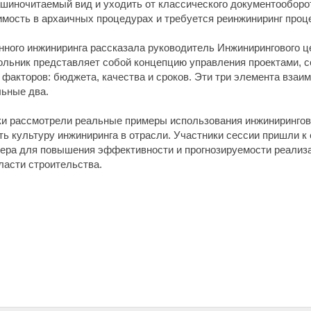
ашиночитаемый вид и уходить от классического документооборот
мость в архаичных процедурах и требуется реинжиниринг проце
ного инжиниринга рассказала руководитель Инжинирингового ц
угольник представляет собой концепцию управления проектами, 
 факторов: бюджета, качества и сроков. Эти три элемента взаи
льные два.
ики рассмотрели реальные примеры использования инжиниринго
ь культуру инжиниринга в отрасли. Участники сессии пришли к
мера для повышения эффективности и прогнозируемости реализ
ласти строительства.