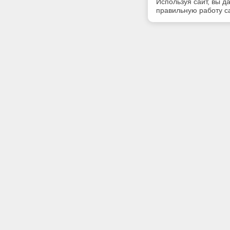
Используя сайт, вы д
правильную работу са
Полезная информация
Контакт
Контакты
Телефон
8 (3812) 
E-mail:
market@5
Адрес:
644099, Р
переулок,