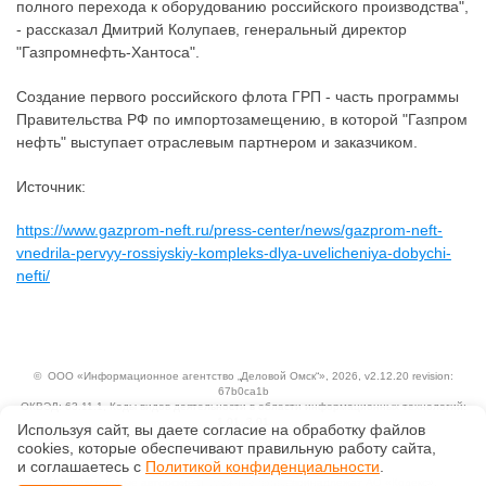
полного перехода к оборудованию российского производства",
- рассказал Дмитрий Колупаев, генеральный директор
"Газпромнефть-Хантоса".
Создание первого российского флота ГРП - часть программы
Правительства РФ по импортозамещению, в которой "Газпром
нефть" выступает отраслевым партнером и заказчиком.
Источник:
https://www.gazprom-neft.ru/press-center/news/gazprom-neft-
vnedrila-pervyy-rossiyskiy-kompleks-dlya-uvelicheniya-dobychi-
nefti/
©
ООО «Информационное агентство „Деловой Омск“»
, 2026, v2.12.20 revision:
67b0ca1b
ОКВЭД: 63.11.1, Коды видов деятельности в области информационных технологий:
1.01, 3.01
Используя сайт, вы даете согласие на обработку файлов
Ценовая политика
сооkiеs, которые обеспечивают правильную работу сайта,
Технологии
и соглашаетесь с
Политикой конфиденциальности
.
Исключительные авторские и смежные права принадлежат АО «Кодекс».