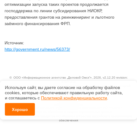
оптимизации запуска таких проектов продолжается
господдержка по линии субсидирования НИОКР,
предоставления грантов на реинжиниринг и льготного
заёмного финансирования ФРП.
Источник:
http://government.ru/news/56373/
©
ООО «Информационное агентство „Деловой Омск“»
, 2026, v2.12.20 revision:
67b0ca1b
ОКВЭД: 63.11.1, Коды видов деятельности в области информационных технологий:
Используя сайт, вы даете согласие на обработку файлов
1.01, 3.01
сооkiеs, которые обеспечивают правильную работу сайта,
Ценовая политика
и соглашаетесь с
Политикой конфиденциальности
.
Технологии
Исключительные авторские и смежные права принадлежат АО «Кодекс».
Хорошо
Положение по обработке и защите персональных данных
Справка о регистрации продуктов АО «Кодекс» в Реестре российского программного
обеспечения